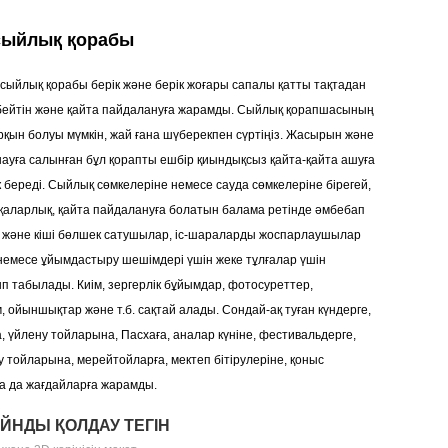
 сыйлық қорабы
e сыйлық қорабы берік және берік жоғары сапалы қатты тақтадан
ізбейтін және қайта пайдалануға жарамды. Сыйлық қорапшасының
қын болуы мүмкін, жай ғана шүберекпен сүртіңіз. Жасырын және
шауға салынған бұл қорапты ешбір қиындықсыз қайта-қайта ашуға
к береді. Сыйлық сөмкелеріне немесе сауда сөмкелеріне бірегей,
 қаларлық, қайта пайдалануға болатын балама ретінде әмбебап
ен және кіші бөлшек сатушылар, іс-шараларды жоспарлаушылар
 немесе ұйымдастыру шешімдері үшін жеке тұлғалар үшін
п табылады. Киім, зергерлік бұйымдар, фотосуреттер,
, ойыншықтар және т.б. сақтай алады. Сондай-ақ туған күндерге,
, үйлену тойларына, Пасхаға, аналар күніне, фестивальдерге,
ну тойларына, мерейтойларға, мектеп бітірулеріне, қоныс
а да жағдайларға жарамды.
ЙНДЫ ҚОЛДАУ ТЕГІН