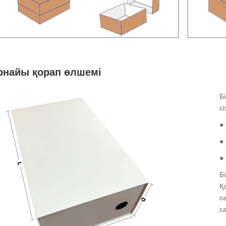
рнайы қорап өлшемі
Б
с
●
● 
● 
Б
Қ
с
с