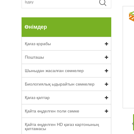
Өнімдер
Қағаз қорабы
Пошташы
Шыныдан жасалған сөмкелер
Биологиялық ыдырайтын сөмкелер
Қағаз қаптар
Қайта өңделген поли сөмке
Қайта өңделген HD қағаз картонының
қаптамасы