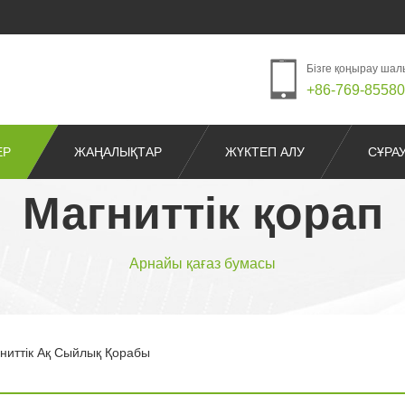
Бізге қоңырау ша
+86-769-8558
ЕР
ЖАҢАЛЫҚТАР
ЖҮКТЕП АЛУ
СҰРА
Магниттік қорап
Арнайы қағаз бумасы
ниттік Ақ Сыйлық Қорабы