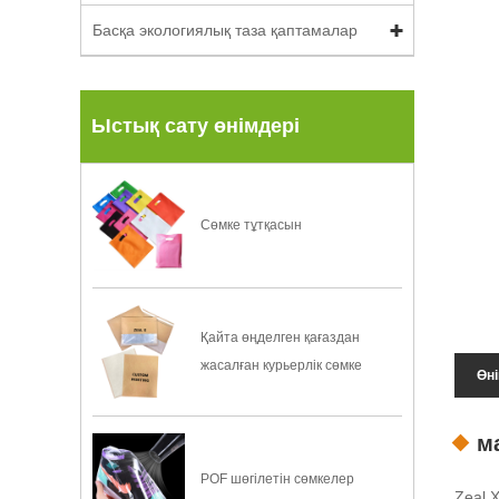
Басқа экологиялық таза қаптамалар
Ыстық сату өнімдері
Сөмке тұтқасын
Қайта өңделген қағаздан
жасалған курьерлік сөмке
Өн
м
POF шөгілетін сөмкелер
Zeal 