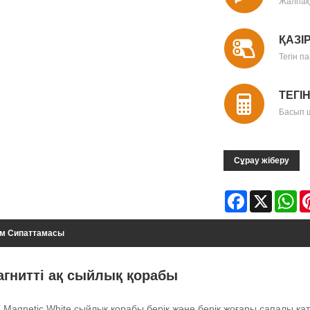
Жалпақ 
ҚАЗІ
Тегін п
ТЕГІ
Басып 
Сұрау жіберу
Facebook
X
Wh
ім Сипаттамасы
агнитті ақ сыйлық қорабы
X Magnetic White сыйлық қорабы берік және берік жоғары сапалы қат