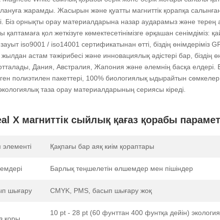
лануға жарамды. Жасырын және қуатты магниттік қорапқа салынған 
і. Біз орнықты орау материалдарына назар аударамыз және терең
ы қаптамаға қол жеткізуге көмектесетінімізге әрқашан сенімдіміз: қ
ң зауыт iso9001 / iso14001 сертификатынан өтті, біздің өнімдерімі
 8 жылдан астам тәжірибесі және инновациялық әдістері бар, бізді
ртталады, Дания, Австралия, Жапония және әлемнің басқа елдері. Бізд
ген полиэтилен пакеттері, 100% биологиялық ыдырайтын сөмкелер,
экологиялық таза орау материалдарының сериясы кіреді.
eal X магниттік сыйлық қағаз қорабы параме
 элементі
Қақпағы бар аяқ киім қораптары
емдері
Барлық теңшелетін өлшемдер мен пішіндер
ып шығару
CMYK, PMS, басып шығару жоқ
10 pt - 28 pt (60 фунттан 400 фунтқа дейін) эколог
з қоры