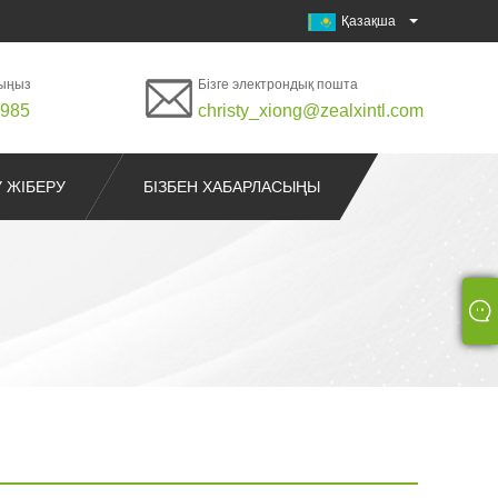
Қазақша
лыңыз
Бізге электрондық пошта
0985
christy_xiong@zealxintl.com
У ЖІБЕРУ
БІЗБЕН ХАБАРЛАСЫҢЫ