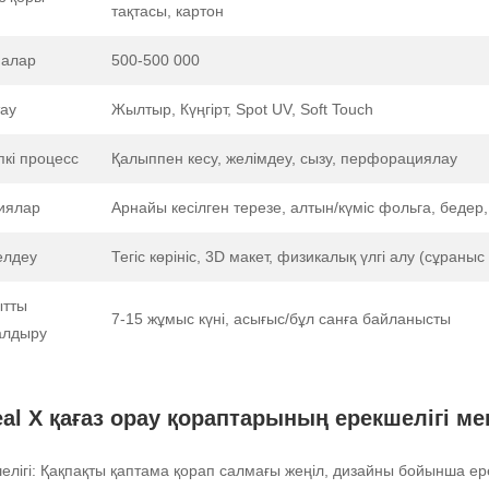
тақтасы, картон
алар
500-500 000
ау
Жылтыр, Күңгірт, Spot UV, Soft Touch
кі процесс
Қалыппен кесу, желімдеу, сызу, перфорациялау
иялар
Арнайы кесілген терезе, алтын/күміс фольга, бедер
елдеу
Тегіс көрініс, 3D макет, физикалық үлгі алу (сұраны
ытты
7-15 жұмыс күні, асығыс/бұл санға байланысты
алдыру
eal X қағаз орау қораптарының ерекшелігі 
елігі: Қақпақты қаптама қорап салмағы жеңіл, дизайны бойынша ере