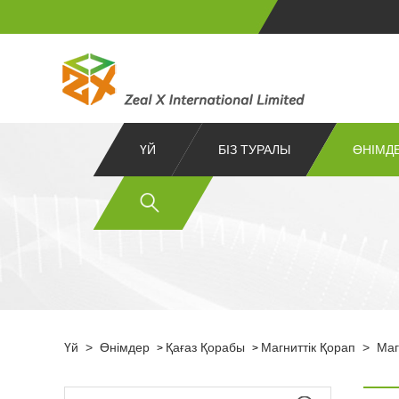
ҮЙ
БІЗ ТУРАЛЫ
ӨНІМД
Үй
>
Өнімдер
Қағаз Қорабы
Магниттік Қорап
>
Маг
>
>