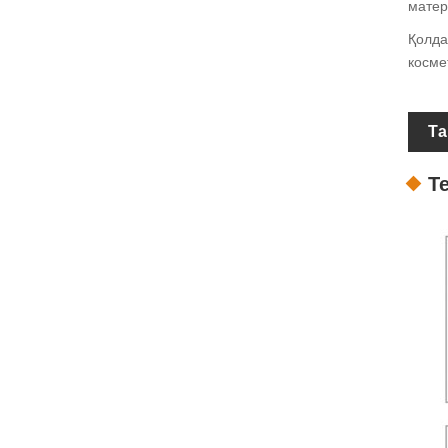
матер
Қолда
косме
Та
Т