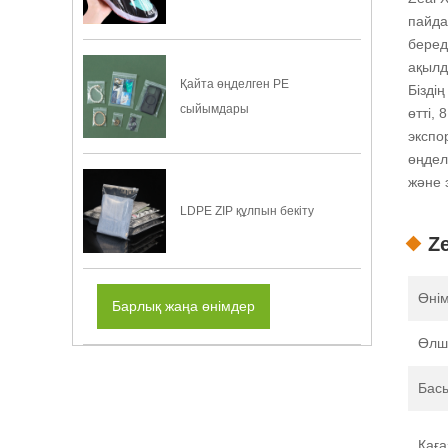
пайда
беред
ақылд
Қайта өңделген PE
Бізді
сыйымдары
өтті,
экспо
өңдел
және 
LDPE ZIP құлпын бекіту
Z
Өнім
Барлық жаңа өнімдер
Өлш
Бас
Қаға