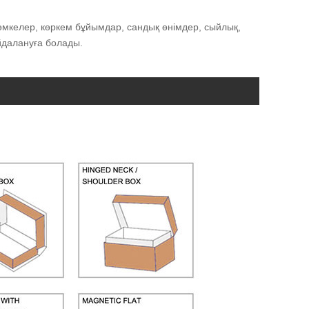
сөмкелер, көркем бұйымдар, сандық өнімдер, сыйлық,
йдалануға болады.