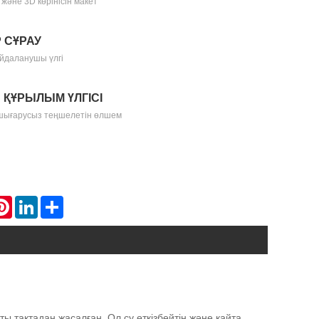
және 3D көрінісін макет
Р СҰРАУ
айдаланушы үлгі
Н ҚҰРЫЛЫМ ҮЛГІСІ
шығарусыз теңшелетін өлшем
atsApp
Pinterest
LinkedIn
Share
ты тақтадан жасалған. Ол су өткізбейтін және қайта