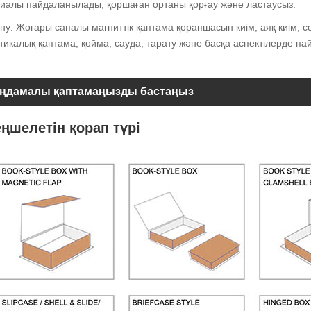
иалы пайдаланылады, қоршаған ортаны қорғау және ластаусыз.
ну: Жоғары сапалы магниттік қаптама қорапшасын киім, аяқ киім, 
тикалық қаптама, қойма, сауда, тарату және басқа аспектілерде па
ңдамалы қаптамаңызды бастаңыз
еңшелетін қорап түрі