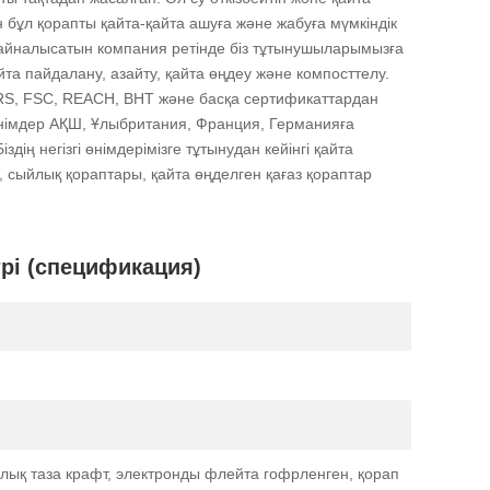
бұл қорапты қайта-қайта ашуға және жабуға мүмкіндік
 айналысатын компания ретінде біз тұтынушыларымызға
айта пайдалану, азайту, қайта өңдеу және компосттелу.
з GRS, FSC, REACH, BHT және басқа сертификаттардан
ң өнімдер АҚШ, Ұлыбритания, Франция, Германияға
ің негізгі өнімдерімізге тұтынудан кейінгі қайта
 сыйлық қораптары, қайта өңделген қағаз қораптар
трі (спецификация)
иялық таза крафт, электронды флейта гофрленген, қорап