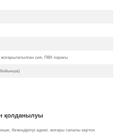
, жоғарылатылған сия, ПВХ парағы
с бойынша)
мен қолданылуы
кше, безендірілуі әдемі, жоғары сапалы картон