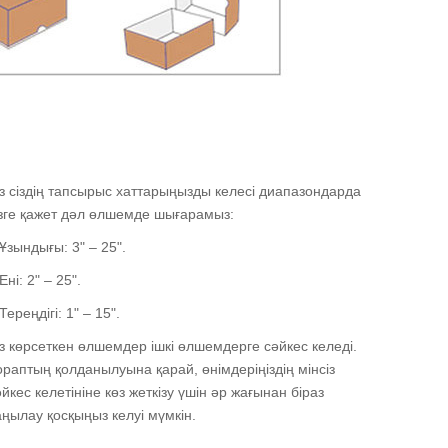
із сіздің тапсырыс хаттарыңызды келесі диапазондарда
ізге қажет дәл өлшемде шығарамыз:
 Ұзындығы: 3" – 25".
Ені: 2" – 25".
Тереңдігі: 1" – 15".
із көрсеткен өлшемдер ішкі өлшемдерге сәйкес келеді.
ораптың қолданылуына қарай, өнімдеріңіздің мінсіз
әйкес келетініне көз жеткізу үшін әр жағынан біраз
аңылау қосқыңыз келуі мүмкін.