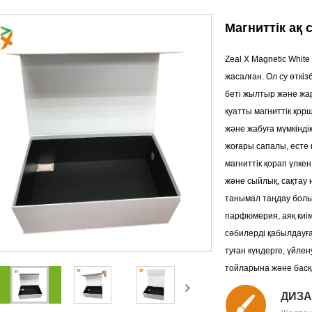
Магниттік ақ
Zeal X Magnetic Whit
жасалған. Ол су өтк
беті жылтыр және жар
қуатты магниттік қор
және жабуға мүмкінді
жоғары сапалы, есте
магниттік қорап үлк
және сыйлық, сақтау
танымал таңдау болы
парфюмерия, аяқ киім
сәбилерді қабылдауға
туған күндерге, үйле
тойларына және басқ
ДИЗА