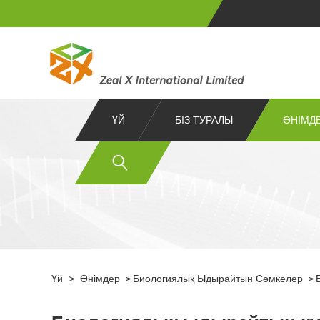
ҮЙ
БІЗ ТУРАЛЫ
ӨНІМД
Үй
>
Өнімдер
Биологиялық Ыдырайтын Сөмкелер
>
>