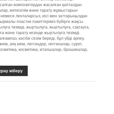
жасалған композитордан жасалған қапталдан
лар, жеткізілім және тарату жұмыстарын
немесе ленталарсыз, иісі мен заттарыңыздан
дырмалы пластик пакеттеріміз бүйірге жақсы
луға төзімді, жыртылуға, жыртылуға, сақтауға,
а және тарату кезінде жыртылуға төзімді.
ғампаз, кәсіби сезім береді, бұл үйді әрлеу,
киім, аяқ киім, леггиндер, леггиналар, сурет,
 косметика, косметика, кітапшалар, брошикалар,
ұрау жіберу