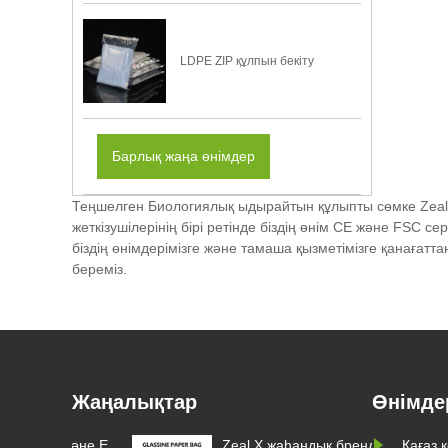
LDPE ZIP құлпын бекіту
Барлық жаңа өнімдер
Теңшелген Биологиялық ыдырайтын құлыпты сөмке Zeal 
жеткізушілерінің бірі ретінде біздің өнім CE және FSC с
біздің өнімдерімізге және тамаша қызметімізге қанағатт
береміз.
Жаңалықтар
Өнімде
у және ЕО
Zeal X жаһандық брендтерге
Zeal X ор
Қағаз 