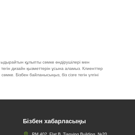
 ыдырайтын құлыпты сөмке өндірушілері мен
ге тегін дизайн қызметтерін ұсына аламыз. Клиенттер
мке. Бізбен байланысыңыз, біз сізге тегін үлгіні
Бізбен хабарласыңы
RM 402, Flat B, Tianying Building, №20