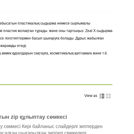
е жабысатын пластикалық сыдырма немесе сырғымалы
екі пластик жолақтан тұрады. және оны тартыңыз. Zeal X сыдырма
есе логотиптермен басып шығаруға болады. Дұрыс жабылған
 жарамды етеді.
өмек құралдарын сақтауға, косметикалық қаптамаға және т.б.
View as
н zip құлыптау сөмкесі
ау сөмкесі Кері байланыс слайдерлі зипперден
асалған шығарылған зиппер сөмкелері