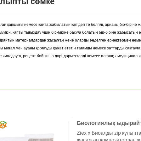
ұлыпты сөмке
ай қапшығы немесе қайта жабылатын қап деп те белгілі, арнайы бір-бірін
мкін, қапты тығыздау үшін бір-біріне басуға болатын бір-біріне жабысатын 
ыдырайтын материалдардан жасалған және оларды өңделген өрнектермен нем
оны ылғал мен ауаны қорғауды қажет ететін тағамды немесе заттарды сақтауға
ымалдауға, рецепт бойынша дәрі-дәрмектерді немесе алғашқы медициналық к
Биологиялық ыдырайты
Ziex x Биоалды zip құлыпт
жасалған композитордан ж