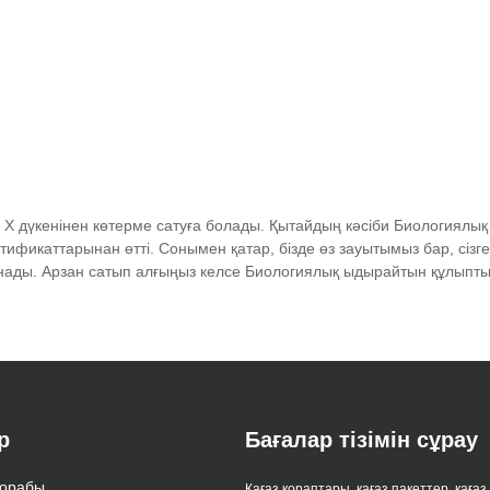
X дүкенінен көтерме сатуға болады. Қытайдың кәсіби Биологиялық
ертификаттарынан өтті. Сонымен қатар, бізде өз зауытымыз бар, сіз
анады. Арзан сатып алғыңыз келсе Биологиялық ыдырайтын құлыпты сө
р
Бағалар тізімін сұрау
нықты орау және ЕО
қорабы
Zeal X жаһандық брендтерге
Қағаз қораптары, қағаз пакеттер, қағаз