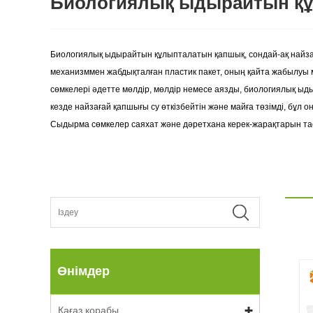
Биологиялық ыдырайтын қ
Биологиялық ыдырайтын құлыпталатын қапшық, сондай-ақ найзағ
механизммен жабдықталған пластик пакет, оның қайта жабылуы мү
сөмкелері әдетте мөлдір, мөлдір немесе аязды, биологиялық 
кезде найзағай қапшығы су өткізбейтін және майға төзімді, бұл 
Сыдырма сөмкелер саяхат және дәретхана керек-жарақтарын тас
Өнімдер
Қағаз қорабы