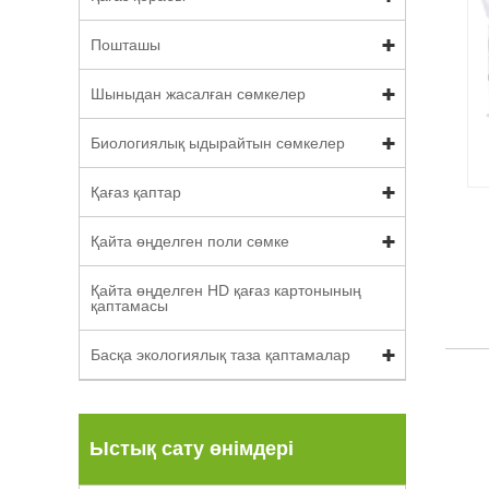
Пошташы
Шыныдан жасалған сөмкелер
Биологиялық ыдырайтын сөмкелер
Қағаз қаптар
Қайта өңделген поли сөмке
Қайта өңделген HD қағаз картонының
қаптамасы
Басқа экологиялық таза қаптамалар
Ыстық сату өнімдері