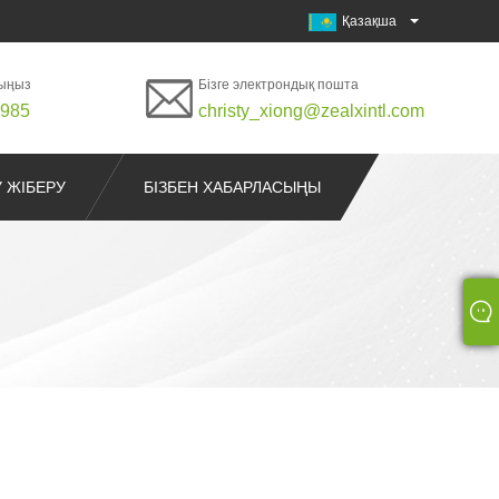
Қазақша
лыңыз
Бізге электрондық пошта
0985
christy_xiong@zealxintl.com
У ЖІБЕРУ
БІЗБЕН ХАБАРЛАСЫҢЫ