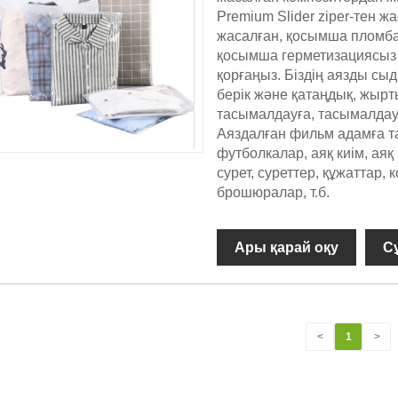
Premium Slider ziper-тен 
жасалған, қосымша пломба
қосымша герметизациясыз 
қорғаңыз. Біздің аязды сы
берік және қатаңдық, жырты
тасымалдауға, тасымалдауғ
Аяздалған фильм адамға тал
футболкалар, аяқ киім, аяқ 
сурет, суреттер, құжаттар,
брошюралар, т.б.
Ары қарай оқу
С
<
1
>