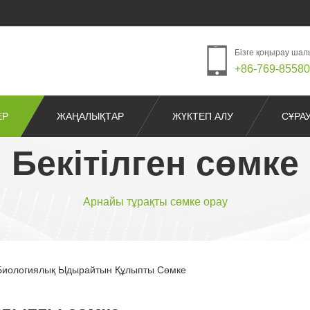
Бізге қоңырау ша
+86-769-8558
ЕР
ЖАҢАЛЫҚТАР
ЖҮКТЕП АЛУ
СҰРА
Бекітілген сөмке
Арнайы тұрақты сөмке орау
Биологиялық Ыдырайтын Құлыпты Сөмке