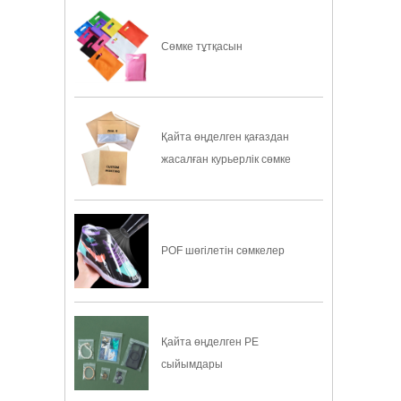
Сөмке тұтқасын
Қайта өңделген қағаздан
жасалған курьерлік сөмке
POF шөгілетін сөмкелер
Қайта өңделген PE
сыйымдары