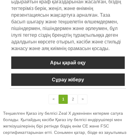
ыдырайтын краф қағаздарынан жасалған, біздің
тегтеріміз берік, жеңіл, және өнімнің
презентациясын жақсартуға арналған. Таза
басып шығару және теңшелетін өлшемдермен,
пішіндермен, пішіндермен және әрлеумен, бұл
ілулі тегтер сіздің брендтің тұрақтылыққа деген
адалдығын көрсете отырып, кәсіби және стильді
жанасу және аяқ киімнің орамасын қосады.
Ары қарай оқу
Сұрау жіберу
<
1
2
>
Теңшелген Қағаз ілу белгісі Zeal X дүкенінен көтерме сатуға
болады. Қытайдың кәсіби Қағаз ілу белгісі өндірушілері мен
жеткізушілерінің бірі ретінде біздің өнім CE және FSC
сертификаттарынан өтті. Сонымен қатар, бізде өз зауытымыз