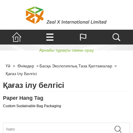
Қағаз ілу белгісі
Арнайы тұрақты сөмке орау
Үй
>
Өнімдер
Басқа Экологиялық Таза Қаптамалар
>
>
Қағаз Ілу Белгісі
Қағаз ілу белгісі
Paper Hang Tag
Custom Sustainable Bag Packaging