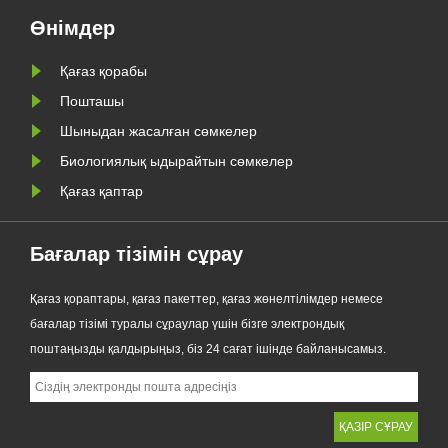
ңа
шығарды. Дәстүрлі пластик
Өнімдер
пакеттерге премиум балама
Қағаз қорабы
ретінде жасалған жаңа өнім
мөлдірлікті, қайта өңдеуге
Пошташы
қабілеттілігін, май......
Шыныдан жасалған сөмкелер
Биологиялық ыдырайтын сөмкелер
Қағаз қаптар
Бағалар тізімін сұрау
Қағаз қораптары, қағаз пакеттер, қағаз жөнелтілімдер немесе
бағалар тізімі туралы сұраулар үшін бізге электрондық
поштаңызды қалдырыңыз, біз 24 сағат ішінде байланысамыз.