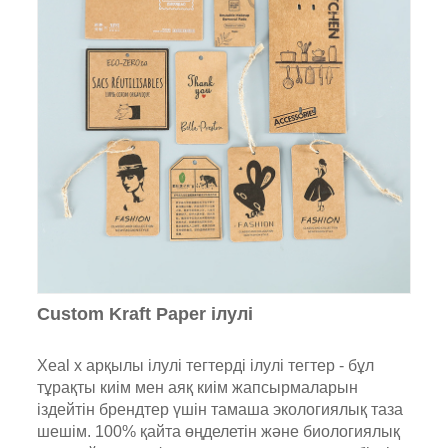
Custom Kraft Paper ілулі
Xeal x арқылы ілулі тегтерді ілулі тегтер - бұл
тұрақты киім мен аяқ киім жапсырмаларын
іздейтін брендтер үшін тамаша экологиялық таза
шешім. 100% қайта өңделетін және биологиялық