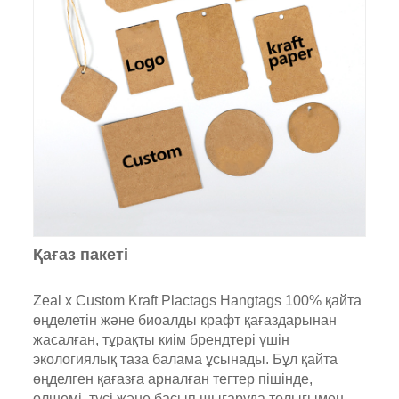
Қағаз пакеті
Zeal x Custom Kraft Plactags Hangtags 100% қайта
өңделетін және биоалды крафт қағаздарынан
жасалған, тұрақты киім брендтері үшін
экологиялық таза балама ұсынады. Бұл қайта
өңделген қағазға арналған тегтер пішінде,
өлшемі, түсі және басып шығаруда толығымен