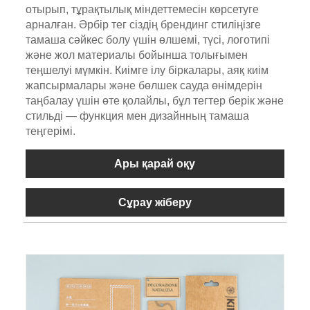
отырып, тұрақтылық міндеттемесін көрсетуге
арналған. Әрбір тег сіздің брендинг стиліңізге
тамаша сәйкес болу үшін өлшемі, түсі, логотипі
және жол материалы бойынша толығымен
теңшелуі мүмкін. Киімге ілу біркалары, аяқ киім
жапсырмалары және бөлшек сауда өнімдерін
таңбалау үшін өте қолайлы, бұл тегтер берік және
стильді — функция мен дизайнның тамаша
теңгерімі.
Ары қарай оқу
Сұрау жіберу