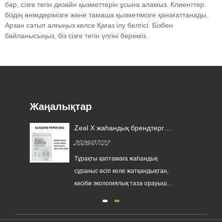
бар, сізге тегін дизайн қызметтерін ұсына аламыз. Клиенттер
біздің өнімдерімізге және тамаша қызметімізге қанағаттанады.
Арзан сатып алғыңыз келсе Қағаз ілу белгісі. Бізбен
байланысыңыз, біз сізге тегін үлгіні береміз.
Жаңалықтар
 ЕО
Zeal X жаһандық брендтерге
айы
бір реттік пластик қаптаманы
2026/07/22
ауыстыруға көмектесу үшін
арнайы шыныдан жасалған
ақты
Тұрақты қаптамаға жаһандық
қағаз пакеттерді шығарады
сұраныс өсіп келе жатқандықтан,
ады.
кәсіби экологиялық таза орауыш
өндірушісі Zeal X өзінің
рын
жаңартылған Custom Glassine
Paper Pack сериясын ресми түрде