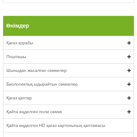
Өнімдер
Қағаз қорабы
Пошташы
Шыныдан жасалған сөмкелер
Биологиялық ыдырайтын сөмкелер
Қағаз қаптар
Қайта өңделген поли сөмке
Қайта өңделген HD қағаз картонының қаптамасы