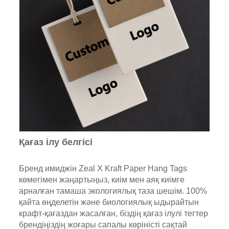
Қағаз ілу белгісі
Бренд имиджін Zeal X Kraft Paper Hang Tags
көмегімен жаңартыңыз, киім мен аяқ киімге
арналған тамаша экологиялық таза шешім. 100%
қайта өңделетін және биологиялық ыдырайтын
крафт-қағаздан жасалған, біздің қағаз ілулі тегтер
брендіңіздің жоғары сапалы көріністі сақтай