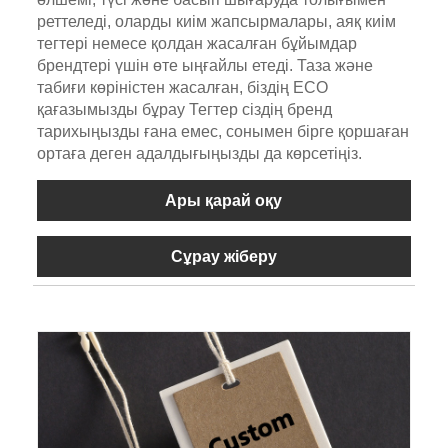
реттеледі, оларды киім жапсырмалары, аяқ киім
тегтері немесе қолдан жасалған бұйымдар
брендтері үшін өте ыңғайлы етеді. Таза және
табиғи көріністен жасалған, біздің ECO
қағазымызды бұрау Тегтер сіздің бренд
тарихыңызды ғана емес, сонымен бірге қоршаған
ортаға деген адалдығыңызды да көрсетіңіз.
Ары қарай оқу
Сұрау жіберу