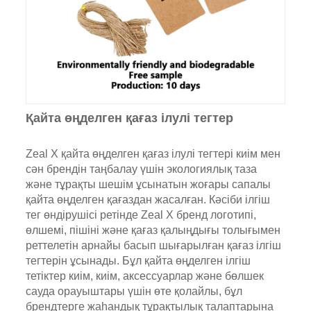
Қайта өңделген қағаз ілулі тегтер
Zeal X қайта өңделген қағаз ілулі тегтері киім мен
сән брендін таңбалау үшін экологиялық таза
және тұрақты шешім ұсынатын жоғары сапалы
қайта өңделген қағаздан жасалған. Кәсіби ілгіш
тег өндірушісі ретінде Zeal X бренд логотипі,
өлшемі, пішіні және қағаз қалыңдығы толығымен
реттелетін арнайы басып шығарылған қағаз ілгіш
тегтерін ұсынады. Бұл қайта өңделген ілгіш
тетіктер киім, киім, аксессуарлар және бөлшек
сауда орауыштары үшін өте қолайлы, бұл
брендтерге жаһандық тұрақтылық талаптарына