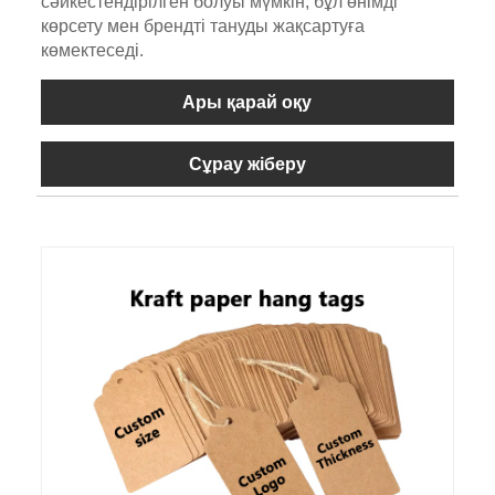
сәйкестендірілген болуы мүмкін, бұл өнімді
көрсету мен брендті тануды жақсартуға
көмектеседі.
Ары қарай оқу
Сұрау жіберу