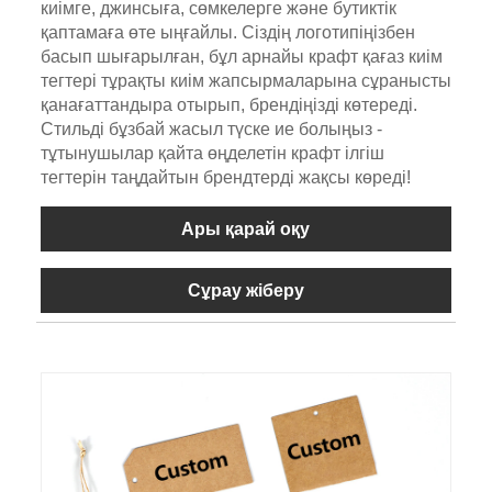
киімге, джинсыға, сөмкелерге және бутиктік
қаптамаға өте ыңғайлы. Сіздің логотипіңізбен
басып шығарылған, бұл арнайы крафт қағаз киім
тегтері тұрақты киім жапсырмаларына сұранысты
қанағаттандыра отырып, брендіңізді көтереді.
Стильді бұзбай жасыл түске ие болыңыз -
тұтынушылар қайта өңделетін крафт ілгіш
тегтерін таңдайтын брендтерді жақсы көреді!
Ары қарай оқу
Сұрау жіберу