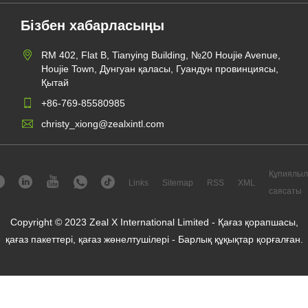
Бізбен хабарласыңы
RM 402, Flat B, Tianying Building, №20 Houjie Avenue,
Houjie Town, Дунгуан қаласы, Гуандун провинциясы,
Қытай
+86-769-85580985
christy_xiong@zealxintl.com
Құпиялыл
Links
Sitemap
RSS
XML
саясаты
Copyright © 2023 Zeal X International Limited - Қағаз қорапшасы,
қағаз пакеттері, қағаз жөнелтушілері - Барлық құқықтар қорғалған.