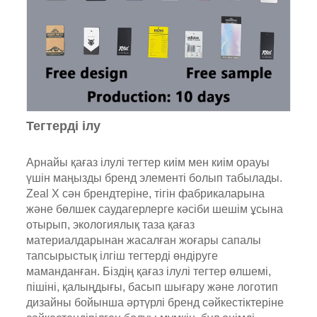
Тегтерді ілу
Арнайы қағаз ілулі тегтер киім мен киім орауы
үшін маңызды бренд элементі болып табылады.
Zeal X сән брендтеріне, тігін фабрикаларына
және бөлшек саудагерлерге кәсіби шешім ұсына
отырып, экологиялық таза қағаз
материалдарынан жасалған жоғары сапалы
тапсырыстық ілгіш тегтерді өндіруге
маманданған. Біздің қағаз ілулі тегтер өлшемі,
пішіні, қалыңдығы, басып шығару және логотип
дизайны бойынша әртүрлі бренд сәйкестіктеріне