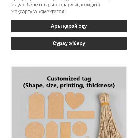
жауап бере отырып, олардың имиджін
жақсартуға көмектеседі.
Ары қарай оқу
Сұрау жіберу