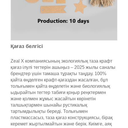
Қағаз белгісі
Zeal X компаниясының экологиялық таза крафт
қағаз ілулі тегтерін ашыңыз – 2025 жылы саналы
брендтер үшін тамаша тұрақты таңдау. 100%
қайта өңделген крафт-қағаздан жасалған, бұл
толығымен қайта өңделетін және биологиялық
ыдырайтын тегтер табиғи қоңыр реңктермен
және қолмен жұмыс жасайтын көрінетін
талшықтармен шынайы рустикалық
тартымдылықты береді. Толығымен
пластмассасыз, таза қағаз конструкциясы, бірақ
керемет жыртылмайтын және берік. Киімге, аяқ