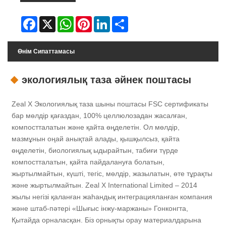
Facebook
X
WhatsApp
Pinterest
LinkedIn
Share
Өнім Сипаттамасы
экологиялық таза әйнек поштасы
Zeal X Экологиялық таза шыны поштасы FSC сертификаты
бар мөлдір қағаздан, 100% целлюлозадан жасалған,
компостталатын және қайта өңделетін. Ол мөлдір,
мазмұнын оңай анықтай алады, қышқылсыз, қайта
өңделетін, биологиялық ыдырайтын, табиғи түрде
компостталатын, қайта пайдалануға болатын,
жыртылмайтын, күшті, тегіс, мөлдір, жазылатын, өте тұрақты
және жыртылмайтын. Zeal X International Limited – 2014
жылы негізі қаланған жаһандық интеграцияланған компания
және штаб-пәтері «Шығыс інжу-маржаны» Гонконгта,
Қытайда орналасқан. Біз орнықты орау материалдарына