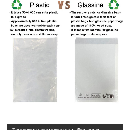
Таңдамалы қаптамаңызды бастаңыз