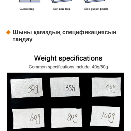
Шыны қағаздың спецификациясын
таңдау