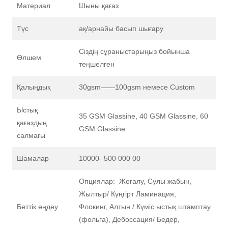
Материал
Шыны қағаз
Түс
ақ/арнайы басып шығару
Сіздің сұраныстарыңыз бойынша
Өлшем
теңшелген
Қалыңдық
30gsm——100gsm немесе Custom
Ыстық
35 GSM Glassine, 40 GSM Glassine, 60
қағаздың
GSM Glassine
салмағы
Шамалар
10000- 500 000 00
Опциялар: Жоғалу, Сулы жабын,
Жылтыр/ Күңгірт Ламинация,
Беттік өңдеу
Флокинг, Алтын / Күміс ыстық штамптау
(фольга), Дебоссация/ Бедер,