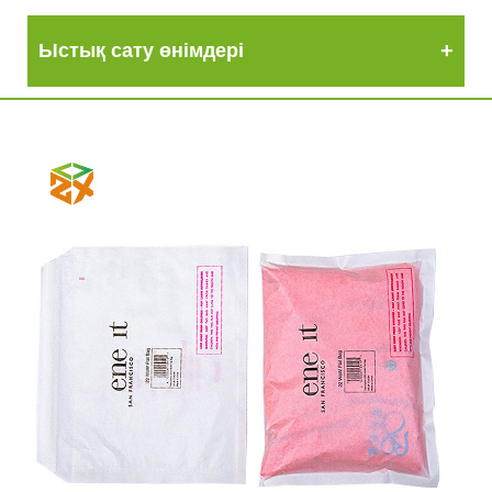
Ыстық сату өнімдері