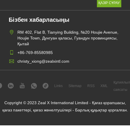
Бізбен хабарласыңы
RM 402, Flat B, Tianying Building, №20 Houjie Avenue,
Houjie Town, Дунгуан қаласы, Гуандун провинциясы,
Қытай
+86-769-85580985
christy_xiong@zealxintl.com
Құпиялыл
Links
Sitemap
RSS
XML
саясаты
Copyright © 2023 Zeal X International Limited - Қағаз қорапшасы,
қағаз пакеттері, қағаз жөнелтушілері - Барлық құқықтар қорғалған.