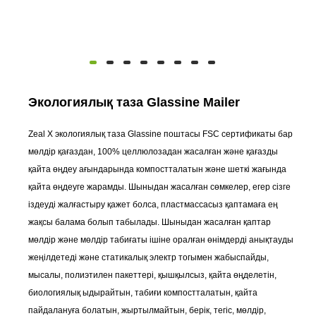
Экологиялық таза Glassine Mailer
Zeal X экологиялық таза Glassine поштасы FSC сертификаты бар
мөлдір қағаздан, 100% целлюлозадан жасалған және қағазды
қайта өңдеу ағындарында компостталатын және шеткі жағында
қайта өңдеуге жарамды. Шыныдан жасалған сөмкелер, егер сізге
іздеуді жалғастыру қажет болса, пластмассасыз қаптамаға ең
жақсы балама болып табылады. Шыныдан жасалған қаптар
мөлдір және мөлдір табиғаты ішіне оралған өнімдерді анықтауды
жеңілдетеді және статикалық электр тогымен жабыспайды,
мысалы, полиэтилен пакеттері, қышқылсыз, қайта өңделетін,
биологиялық ыдырайтын, табиғи компостталатын, қайта
пайдалануға болатын, жыртылмайтын, берік, тегіс, мөлдір,