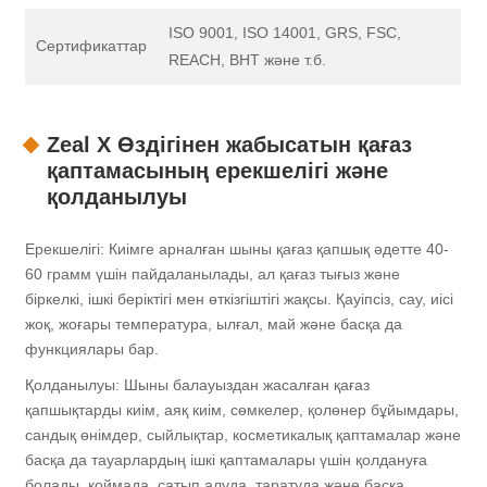
ISO 9001, ISO 14001, GRS, FSC,
Сертификаттар
REACH, BHT және т.б.
Zeal X Өздігінен жабысатын қағаз
қаптамасының ерекшелігі және
қолданылуы
Ерекшелігі: Киімге арналған шыны қағаз қапшық әдетте 40-
60 грамм үшін пайдаланылады, ал қағаз тығыз және
біркелкі, ішкі беріктігі мен өткізгіштігі жақсы. Қауіпсіз, сау, иісі
жоқ, жоғары температура, ылғал, май және басқа да
функциялары бар.
Қолданылуы: Шыны балауыздан жасалған қағаз
қапшықтарды киім, аяқ киім, сөмкелер, қолөнер бұйымдары,
сандық өнімдер, сыйлықтар, косметикалық қаптамалар және
басқа да тауарлардың ішкі қаптамалары үшін қолдануға
болады, қоймада, сатып алуда, таратуда және басқа