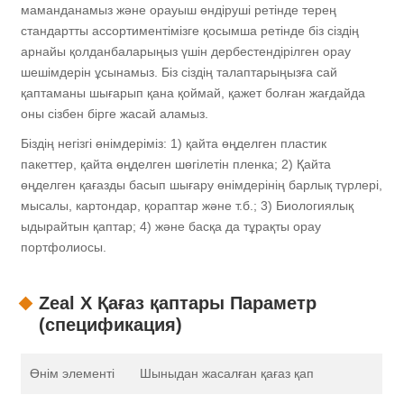
маманданамыз және орауыш өндіруші ретінде терең
стандартты ассортиментімізге қосымша ретінде біз сіздің
арнайы қолданбаларыңыз үшін дербестендірілген орау
шешімдерін ұсынамыз. Біз сіздің талаптарыңызға сай
қаптаманы шығарып қана қоймай, қажет болған жағдайда
оны сізбен бірге жасай аламыз.
Біздің негізгі өнімдеріміз: 1) қайта өңделген пластик
пакеттер, қайта өңделген шөгілетін пленка; 2) Қайта
өңделген қағазды басып шығару өнімдерінің барлық түрлері,
мысалы, картондар, қораптар және т.б.; 3) Биологиялық
ыдырайтын қаптар; 4) және басқа да тұрақты орау
портфолиосы.
Zeal X Қағаз қаптары Параметр
(спецификация)
Өнім элементі
Шыныдан жасалған қағаз қап