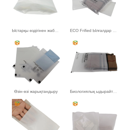
Ыстарқы өздігінен жабысатын сөмке
ECO Frified Ылғалдар конверттері
Өзін-өзі жарықтандыру
Биологиялық ыдырайтын әйнек қағаз сөмкесі