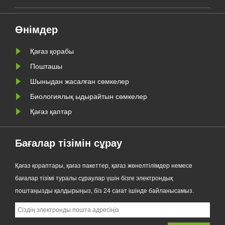
ңа
шығарды. Дәстүрлі пластик
пакеттерге премиум балама
Өнімдер
ретінде жасалған жаңа өнім
мөлдірлікті, қайта өңдеуге
Қағаз қорабы
қабілеттілігін, май......
Пошташы
Шыныдан жасалған сөмкелер
Биологиялық ыдырайтын сөмкелер
Қағаз қаптар
Бағалар тізімін сұрау
Қағаз қораптары, қағаз пакеттер, қағаз жөнелтілімдер немесе
бағалар тізімі туралы сұраулар үшін бізге электрондық
поштаңызды қалдырыңыз, біз 24 сағат ішінде байланысамыз.