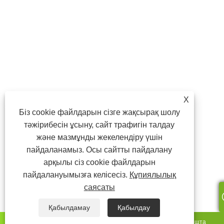
X
Біз cookie файлдарын сізге жақсырақ шолу
тәжірибесін ұсыну, сайт трафигін талдау
және мазмұнды жекелендіру үшін
пайдаланамыз. Осы сайтты пайдалану
арқылы сіз cookie файлдарын
пайдалануымызға келісесіз.
Құпиялылық
саясаты
Қабылдамау
Қабылдау
whatsapp
Электрондық пошта