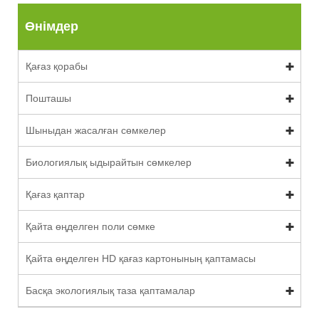
Өнімдер
Қағаз қорабы
Пошташы
Шыныдан жасалған сөмкелер
Биологиялық ыдырайтын сөмкелер
Қағаз қаптар
Қайта өңделген поли сөмке
Қайта өңделген HD қағаз картонының қаптамасы
Басқа экологиялық таза қаптамалар