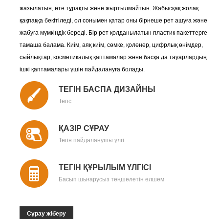
жазылатын, өте тұрақты және жыртылмайтын. Жабысқақ жолақ
қақпаққа бекітіледі, ол сонымен қатар оны бірнеше рет ашуға және
жабуға мүмкіндік береді. Бір рет қолданылатын пластик пакеттерге
тамаша балама. Киім, аяқ киім, сөмке, қолөнер, цифрлық өнімдер,
сыйлықтар, косметикалық қаптамалар және басқа да тауарлардың
ішкі қаптамалары үшін пайдалануға болады.
ТЕГІН БАСПА ДИЗАЙНЫ
Тегіс
ҚАЗІР СҰРАУ
Тегін пайдаланушы үлгі
ТЕГІН ҚҰРЫЛЫМ ҮЛГІСІ
Басып шығарусыз теңшелетін өлшем
Сұрау жіберу