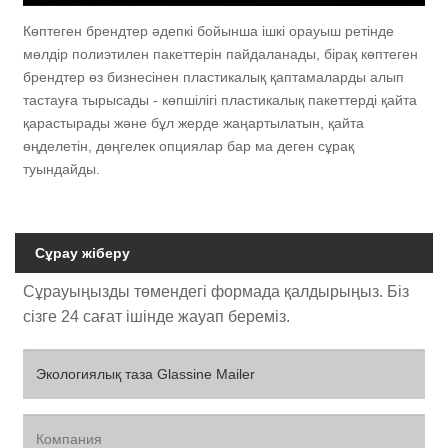
Көптеген брендтер әдепкі бойынша ішкі орауыш ретінде
мөлдір полиэтилен пакеттерін пайдаланады, бірақ көптеген
брендтер өз бизнесінен пластикалық қаптамаларды алып
тастауға тырысады - көпшілігі пластикалық пакеттерді қайта
қарастырады және бұл жерде жаңартылатын, қайта
өңделетін, дөңгелек опциялар бар ма деген сұрақ
туындайды.
Сұрау жіберу
Сұрауыңызды төмендегі формада қалдырыңыз. Біз
сізге 24 сағат ішінде жауап береміз.