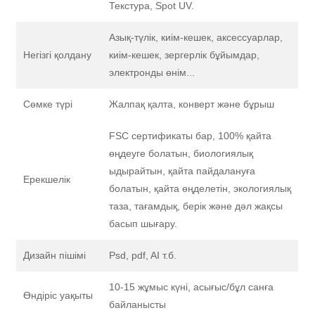
Текстура, Spot UV.
Азық-түлік, киім-кешек, аксессуарлар,
Негізгі қолдану
киім-кешек, зергерлік бұйымдар,
электронды өнім...
Сөмке түрі
Жалпақ қалта, конверт және бұрыш
FSC сертификаты бар, 100% қайта
өңдеуге болатын, биологиялық
ыдырайтын, қайта пайдалануға
Ерекшелік
болатын, қайта өңделетін, экологиялық
таза, тағамдық, берік және дәл жақсы
басып шығару.
Дизайн пішімі
Psd, pdf, AI т.б.
10-15 жұмыс күні, асығыс/бұл санға
Өндіріс уақыты
байланысты