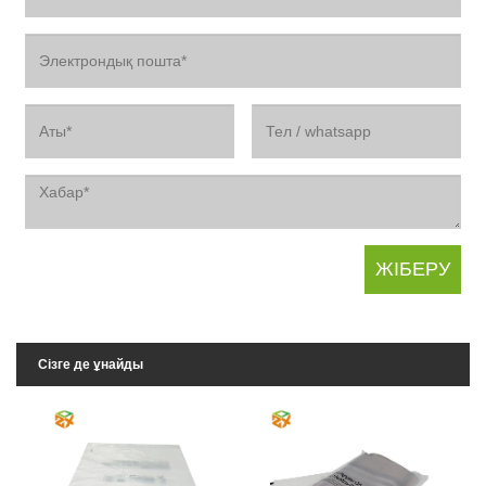
Сізге де ұнайды