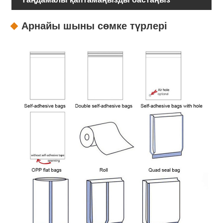
Арнайы шыны сөмке түрлері