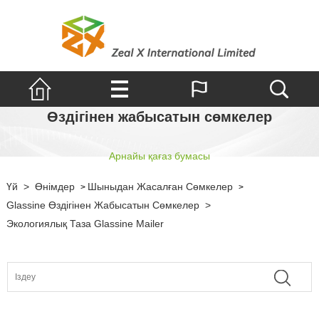
Өздігінен жабысатын сөмкелер
Арнайы қағаз бумасы
Үй
>
Өнімдер
Шыныдан Жасалған Сөмкелер
>
>
Glassine Өздігінен Жабысатын Сөмкелер
>
Экологиялық Таза Glassine Mailer