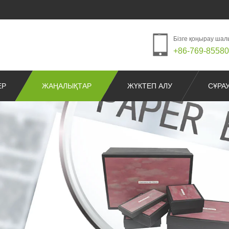
Бізге қоңырау ша
+86-769-8558
ЕР
ЖАҢАЛЫҚТАР
ЖҮКТЕП АЛУ
СҰРА