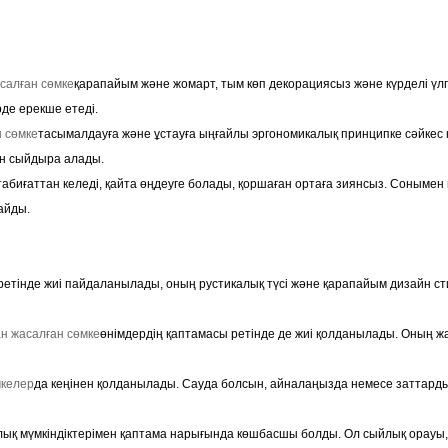
салған сөмке
қарапайым және жомарт, тым көп декорациясыз және күрделі үлгі
рде ерекше етеді.
н сөмке
тасымалдауға және ұстауға ыңғайлы эргономикалық принципке сәйкес ке
ін сыйдыра алады.
абиғаттан келеді, қайта өңдеуге болады, қоршаған ортаға зиянсыз. Сонымен қ
айды.
етінде жиі пайдаланылады, оның рустикалық түсі және қарапайым дизайн стил
н жасалған сөмке
өнімдердің қаптамасы ретінде де жиі қолданылады. Оның жақ
мкелер
да кеңінен қолданылады. Сауда болсын, айналаңызда немесе заттарды 
калық мүмкіндіктерімен қаптама нарығында көшбасшы болды. Ол сыйлық орау