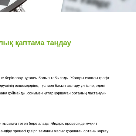
алық қаптама таңдау
не берік орау нұсқасы болып табылады. Жоғары сапалы крафт-
рушінің өлшемдеріне, түсі мен басып шығару үлгісіне, әдемі
п қана қоймайды, сонымен қатар қоршаған ортаның ластануын
ен қысымға төтеп бере алады. Өндіріс процесінде мұқият
өндіру процесі қазіргі заманғы жасыл қоршаған ортаны қорғау