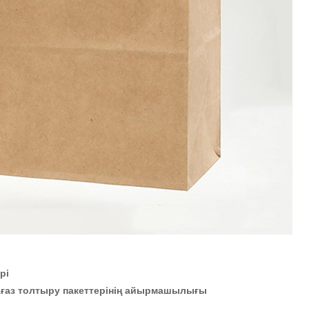
рі
ағаз толтыру пакеттерінің айырмашылығы