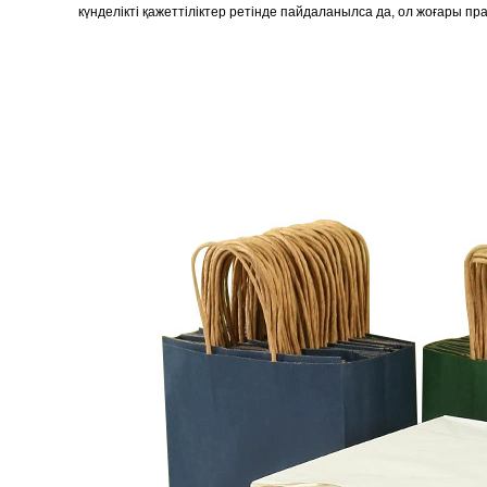
күнделікті қажеттіліктер ретінде пайдаланылса да, ол жоғары пр