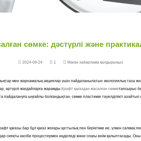
алған сөмке: дәстүрлі және практик
2024-09-24
1
Маған хабарлама қалдырыңыз
йлықтар мен жарнамалық акциялар үшін пайдаланылатын экологиялық таза жә
 бар, әртүрлі жағдайларға жарамды.
Крафт қағаздан жасалған сөмке
тапсырыс бе
йта пайдалануға ыңғайлы болғандықтан, сөмке пластикке тәуелділікті азайты
крафт қағазы бар бұл қағаз жоғары қаттылық пен беріктікке ие, үлкен салмақ п
мдар сияқты кәсіби процестермен өңделеді және соңғы өнім қалыптасады. Оны 