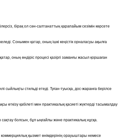
лерсіз, бірақ ол сән-салтанаттың қарапайым сезімін көрсете
леді. Сонымен қатар, оның ішкі кеңістік орналасуы ақылға
атар, оның өндіріс процесі қазіргі заманғы жасыл қоршаған
і сыйлықты стильді етеді. Туған-туысқа, дос-жаранға берілсе
сы өткізу қабілеті мен практикалық қасиеті жүктерді тасымалдау
сақтау болсын, бұл ыңғайлы және практикалық нұсқа.
ы, коммерциялық қызмет өнімдерінің орауыштары немесе