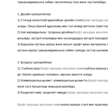
тұжырымдамасына сәйкес экологиялық таза және ластанбайды.
2. Дизайн ерекшеліктері
1) Стильді жоғалтпай қарапайым: дизайн стилі
Крафт қағаздан жа
алады. Оның бірегей құрылымы мен түсі өнімді көптеген пакетте
2) Іске жарамдылығы: тұтқаның дизайны
Крафт қағаздан жасалға
қонымды, әртүрлі өлшемдер мен нысандардың әртүрлі пішіндер
3) Қоршаған ортаны қорғау және жасыл: крафт-қағаз материалы т
ортаны қорғау тұжырымдамасына сәйкес зиянды заттар шығарм
3. Қолдану сценарийлері
1). Сыйлық орау:
Крафт қағаздан жасалған сөмке
сыйлық орауыш р
де, берген адамның талғамын, ақылын көрсете алады.
2) Коммерциялық қызмет: коммерциялық қызметте,
Крафт қағазда
және сату процесінде жақсырақ қорғайды.
3) Күнделікті өмір: күнделікті өмірде,
Крафт қағаздан жасалған сө
Крафт қағаздан жасалған сөмке
өзінің ерекше стилі мен практи