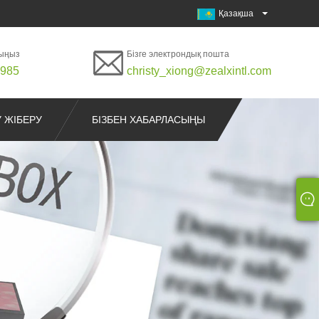
Қазақша
лыңыз
Бізге электрондық пошта
0985
christy_xiong@zealxintl.com
У ЖІБЕРУ
БІЗБЕН ХАБАРЛАСЫҢЫ