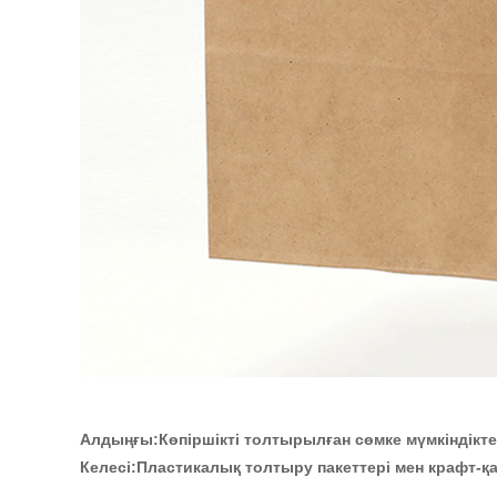
Алдыңғы:
Көпіршікті толтырылған сөмке мүмкіндікте
Келесі:
Пластикалық толтыру пакеттері мен крафт-қ