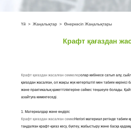
Үй
>
Жаңалықтар
>
Өнеркәсіп Жаңалықтары
Крафт қағаздан жас
Крафт қағаздан жасалған сөмкелер
олар көбінесе сатып алу, сы
қағаздан жасалған, ол жақсы жүк көтергіштігі мен табиғи көрінісі
және практикалық қажеттіліктеріне сәйкес теңшеуге болады. Қа
азайтуға көмектеседі.
1. Материалдар және өндіріс
Крафт қағаздан жасалған сөмке
Негізгі материал ретінде табиғи 
таңдалған крафт-қағаз кесу, бүктеу, жабыстыру және басқа қада